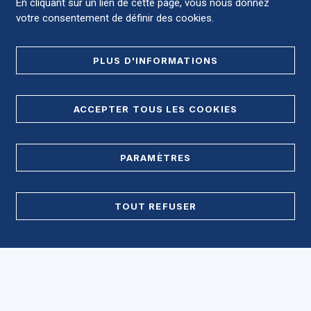
En cliquant sur un lien de cette page, vous nous donnez
votre consentement de définir des cookies.
NOUS CONTACTER
PLUS D'INFORMATIONS
RÉGLER LES SOINS
ACCEPTER TOUS LES COOKIES
NOUS SOUTENIR
PARAMÈTRES
OFFRES D'EMPLOI MÉDICALES
OFFRES D'EMPLOI NON MÉDICALES
TOUT REFUSER
Accès direct
Accéder au CHU et ses différents sites ?
Urgences