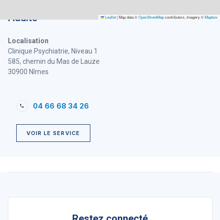
Clinique de Psychologie Médicale du Jeune
Adulte
Leaflet
|
Map data ©
OpenStreetMap
contributors, Imagery ©
Mapbox
Localisation
Clinique Psychiatrie, Niveau 1
585, chemin du Mas de Lauze
30900 Nîmes
04 66 68 34 26
VOIR LE SERVICE
Restez connecté