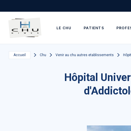
Skip to main navigation
Aller au contenu principal
Skip to search
LE CHU
PATIENTS
PROFE
Accueil
Chu
Venir au chu autres etablissements
Hôpi
Hôpital Univer
d'Addicto