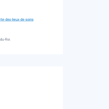
rte-des-lieux-de-soins
-du-Roi.