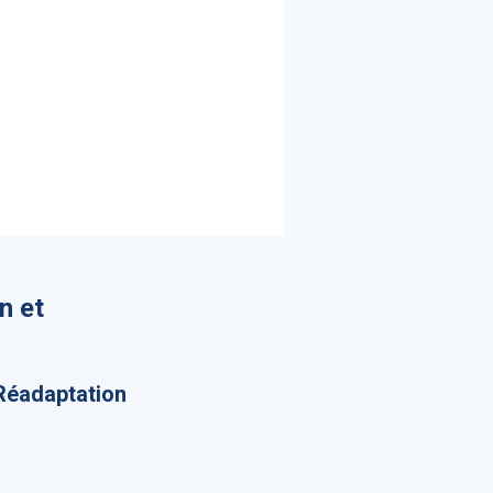
n et
 Réadaptation