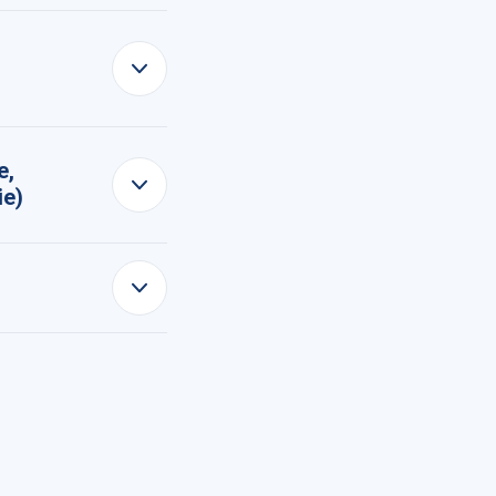
e,
ie)