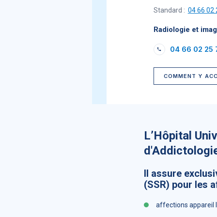
Standard :
04 66 02
Radiologie et ima
04 66 02 25 
COMMENT Y AC
L’Hôpital Uni
d'Addictologi
Il assure exclus
(SSR) pour les a
affections appareil