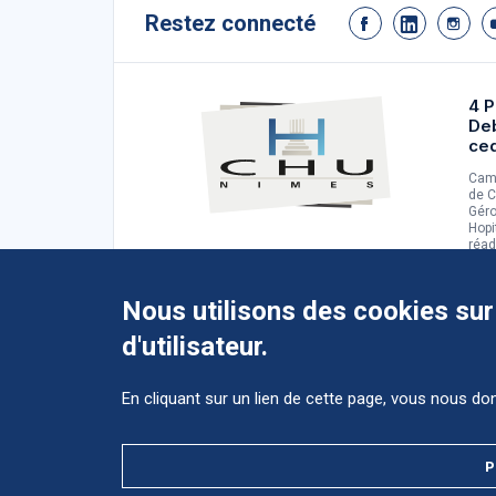
Restez connecté
4 P
De
ce
Camp
de C
Géro
Hopi
réad
d'ad
Nous utilisons des cookies sur
d'utilisateur.
En cliquant sur un lien de cette page, vous nous d
Accéder au CHU et ses différents
ès
sites ?
ct
P
Accès