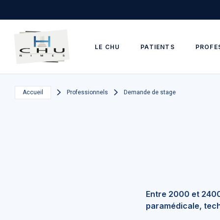
Skip to main navigation
Aller au contenu principal
Skip to search
LE CHU
PATIENTS
PROFE
Accueil
Professionnels
Demande de stage
Entre 2000 et 2400
paramédicale, techn