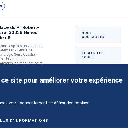
lace du Pr Robert-
bré, 30029 Nîmes
NOUS
dex 9
CONTACTER
us Hospitalo-Universitaire
arémeau - Centre de
RÉGLER LES
ntologie Serre Cavalier -
SOINS
tal Universitaire de
aptation, de rééducation et
dictologie du Grau-du-Roi
NOUS SOUTENIR
 ce site pour améliorer votre expérience
onnez votre consentement de définir des cookies.
Comment préparer mon
hospitalisation ?
LUS D'INFORMATIONS