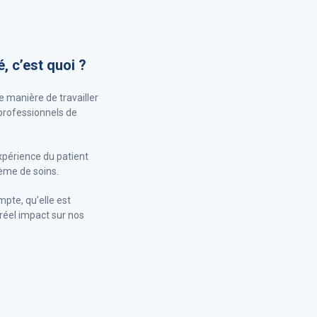
, c’est quoi ?
e manière de travailler
 professionnels de
’expérience du patient
tème de soins.
mpte, qu’elle est
 réel impact sur nos