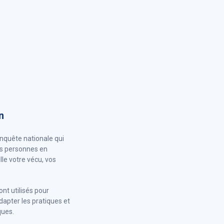
n
enquête nationale qui
es personnes en
lle votre vécu, vos
nt utilisés pour
adapter les pratiques et
ques.