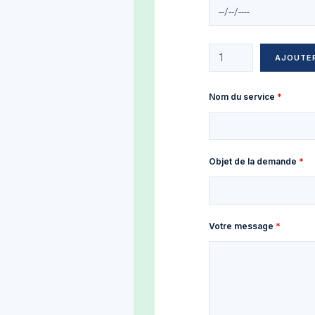
Date des soins
Date des soins
Ajouter plus d'éléments
AJOUTE
Nom du service
Objet de la demande
Votre message