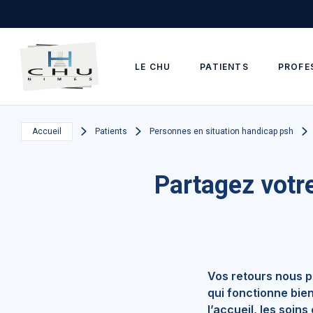
Skip to main navigation
Aller au contenu principal
Skip to search
LE CHU
PATIENTS
PROFE
Accueil
Patients
Personnes en situation handicap psh
Partagez votr
Vos retours nous p
qui fonctionne bie
l’accueil, les soin