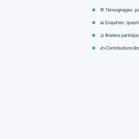
💬 Témoignages : par
📊 Enquêtes : quest
🤝 Ateliers particip
✍️ Contributions lib