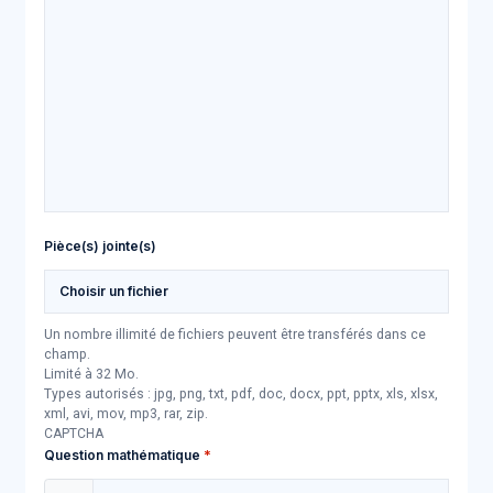
Pièce(s) jointe(s)
Choisir un fichier
Un nombre illimité de fichiers peuvent être transférés dans ce
champ.
Limité à 32 Mo.
Types autorisés : jpg, png, txt, pdf, doc, docx, ppt, pptx, xls, xlsx,
xml, avi, mov, mp3, rar, zip.
CAPTCHA
Question mathématique