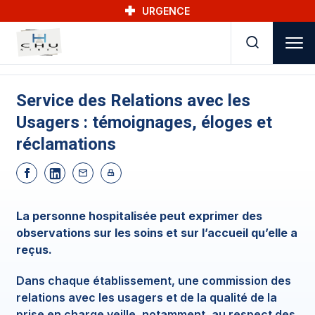
Skip to main navigation
Aller au contenu principal
Skip to search
URGENCE
Service des Relations avec les
Usagers : témoignages, éloges et
réclamations
La personne hospitalisée peut exprimer des
observations sur les soins et sur l’accueil qu’elle a
reçus.
Dans chaque établissement, une commission des
relations avec les usagers et de la qualité de la
prise en charge veille, notamment, au respect des