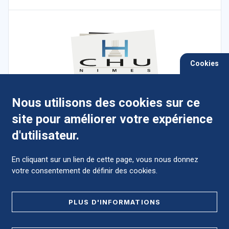
Cookies
Nous utilisons des cookies sur ce
4 Place du Pr Robert-Debré, 30029 Nîmes
site pour améliorer votre expérience
cedex 9
d'utilisateur.
Campus Hospitalo-Universitaire de Carémeau - Centre de
Gérontologie Serre Cavalier - Hopital Universitaire de
réadaptation, de rééducation et d'addictologie du Grau-du-Roi
En cliquant sur un lien de cette page, vous nous donnez
votre consentement de définir des cookies.
NOUS CONTACTER
PLUS D'INFORMATIONS
RÉGLER LES SOINS