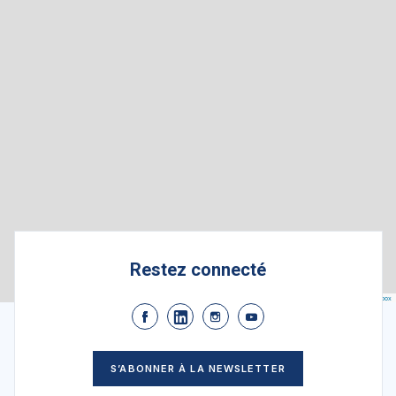
Stationnements publics
Transports en commun
Restez connecté
Leaflet
|
Map data ©
OpenStreetMap
contributors, Imagery ©
Mapbox
S’ABONNER À LA NEWSLETTER