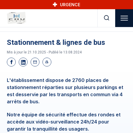
Skip to main navigation
Aller au contenu principal
Skip to search
URGENCE
Stationnement & lignes de bus
Mis à jour le 21.10.2025 - Publié le
13.08.2024
L'établissement dispose de 2760 places de
stationnement réparties sur plusieurs parkings et
est desservie par les transports en commun via 4
arrêts de bus.
Notre équipe de sécurité effectue des rondes et
accède aux vidéo-surveillance 24h/24 pour
garantir la tranquillité des usagers.