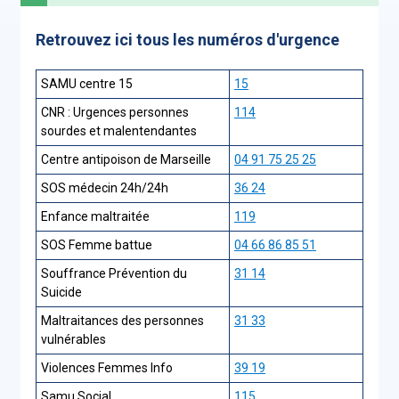
Retrouvez ici tous les numéros d'urgence
SAMU centre 15
15
CNR : Urgences personnes
114
sourdes et malentendantes
Centre antipoison de Marseille
04 91 75 25 25
SOS médecin 24h/24h
36 24
Enfance maltraitée
119
SOS Femme battue
04 66 86 85 51
Souffrance Prévention du
31 14
Suicide
Maltraitances des personnes
31 33
vulnérables
Violences Femmes Info
39 19
Samu Social
115