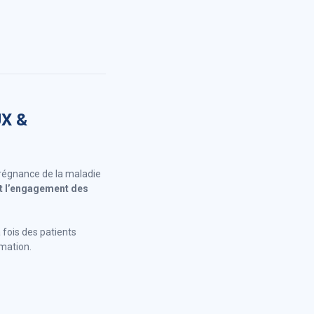
UX &
 prégnance de la maladie
nt l’engagement des
 fois des patients
rmation.