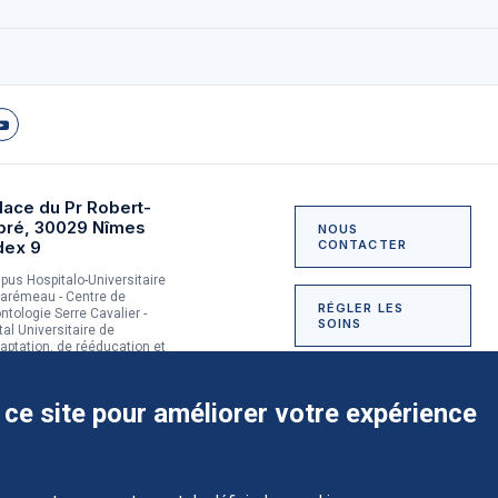
lace du Pr Robert-
bré, 30029 Nîmes
NOUS
dex 9
CONTACTER
us Hospitalo-Universitaire
arémeau - Centre de
RÉGLER LES
ntologie Serre Cavalier -
SOINS
tal Universitaire de
aptation, de rééducation et
dictologie du Grau-du-Roi
NOUS SOUTENIR
 ce site pour améliorer votre expérience