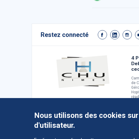
Restez connecté
4 P
De
ce
Camp
de C
Géro
Hopi
réad
d'ad
Nous utilisons des cookies sur
d'utilisateur.