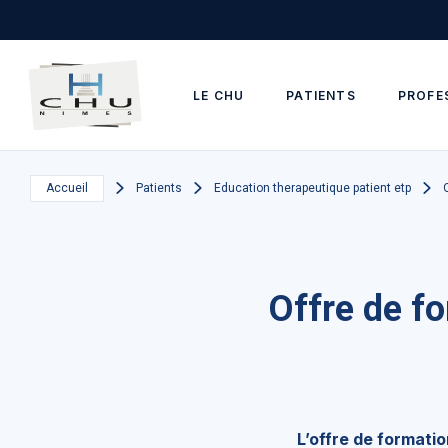
Skip to main navigation
Aller au contenu principal
Skip to search
LE CHU
PATIENTS
PROFE
Accueil
Patients
Education therapeutique patient etp
Offre de f
L’offre de formatio