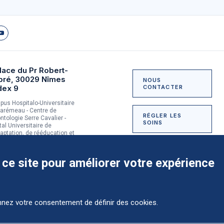
lace du Pr Robert-
bré, 30029 Nîmes
NOUS
dex 9
CONTACTER
us Hospitalo-Universitaire
arémeau - Centre de
RÉGLER LES
ntologie Serre Cavalier -
SOINS
tal Universitaire de
aptation, de rééducation et
dictologie du Grau-du-Roi
NOUS SOUTENIR
 ce site pour améliorer votre expérience
onnez votre consentement de définir des cookies.
Comment préparer mon
hospitalisation ?