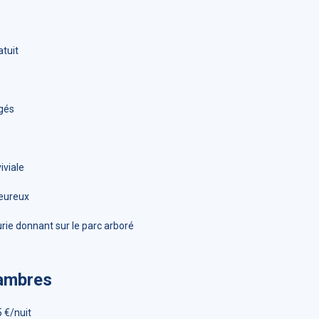
atuit
gés
iviale
leureux
rie donnant sur le parc arboré
hambres
 €/nuit