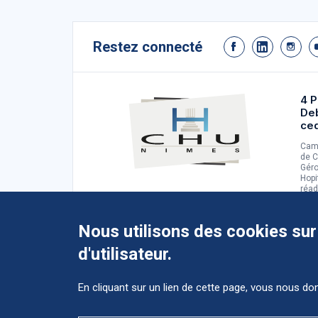
Restez connecté
4 P
De
ce
Camp
de C
Géro
Hopi
réad
d'ad
Nous utilisons des cookies sur
d'utilisateur.
En cliquant sur un lien de cette page, vous nous d
Accéder au CHU et ses différents
ès
sites ?