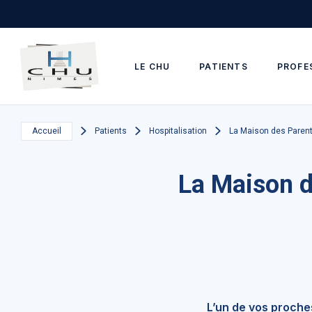
Skip to main navigation
Aller au contenu principal
Skip to search
LE CHU
PATIENTS
PROFE
Accueil
Patients
Hospitalisation
La Maison des Parent
La Maison d
L’un de vos proche