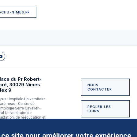
@CHU-NIMES.FR
lace du Pr Robert-
bré, 30029 Nîmes
NOUS
dex 9
CONTACTER
us Hospitalo-Universitaire
arémeau - Centre de
RÉGLER LES
ntologie Serre Cavalier -
SOINS
tal Universitaire de
aptation, de rééducation et
dictologie du Grau-du-Roi
NOUS SOUTENIR
 ce site pour améliorer votre expérience