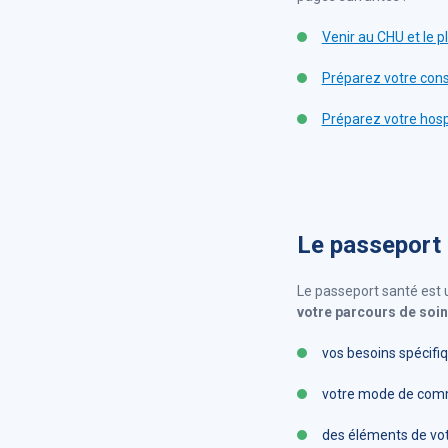
Venir au CHU et le p
Préparez votre cons
Préparez votre hosp
Le passeport s
Le passeport santé est 
votre parcours de soi
vos besoins spécifi
votre mode de com
des éléments de votr