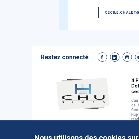
CECILE.CHALET
Restez connecté
4 P
De
ce
Camp
de C
Géro
Hopi
réad
d'ad
Nous utilisons des cookies sur