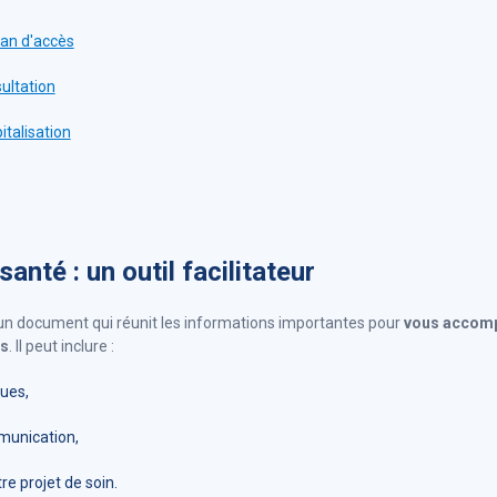
lan d'accès
ultation
italisation
anté : un outil facilitateur
un document qui réunit les informations importantes pour
vous accomp
ns
. Il peut inclure :
ques,
munication,
e projet de soin.