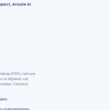
spect, écoute et
ndicap (PSH), c’est une
r se déplacer, voir,
niquer. Cela peut
ulant,
 ou malentendantes,