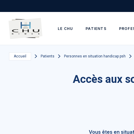
Skip to main navigation
Aller au contenu principal
Skip to search
LE CHU
PATIENTS
PROFE
Accueil
Patients
Personnes en situation handicap psh
Accès aux so
Vous êtes en situ