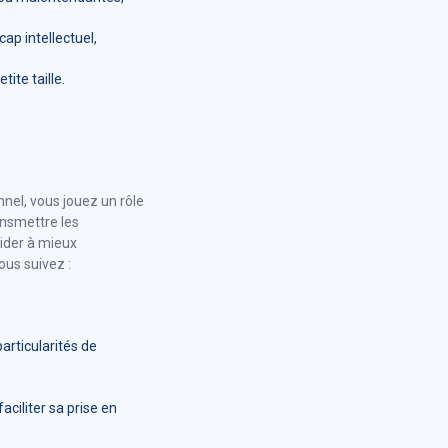
ap intellectuel,
ite taille.
nnel, vous jouez un rôle
ansmettre les
ider à mieux
us suivez :
articularités de
aciliter sa prise en