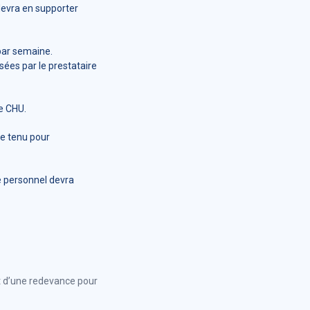
 devra en supporter
par semaine.
sées par le prestataire
le CHU.
re tenu pour
Ce personnel devra
t d’une redevance pour