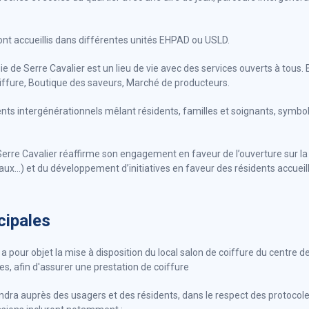
ont accueillis dans différentes unités EHPAD ou USLD.
e de Serre Cavalier est un lieu de vie avec des services ouverts à tous. 
iffure, Boutique des saveurs, Marché de producteurs.
nts intergénérationnels mêlant résidents, familles et soignants, symbo
e Serre Cavalier réaffirme son engagement en faveur de l’ouverture sur la 
caux…) et du développement d’initiatives en faveur des résidents accueilli
cipales
a pour objet la mise à disposition du local salon de coiffure du centre d
s, afin d'assurer une prestation de coiffure
viendra auprès des usagers et des résidents, dans le respect des protocol