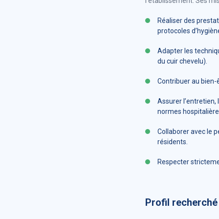
l’établissement. Ses mi
Réaliser des prestat
protocoles d’hygiène
Adapter les techniqu
du cuir chevelu).
Contribuer au bien-ê
Assurer l’entretien,
normes hospitalière
Collaborer avec le p
résidents.
Respecter strictemen
Profil recherch