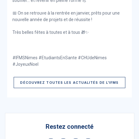
souffler… et revenir en pleine forme 💪
📅 On se retrouve à la rentrée en janvier, prêts pour une
nouvelle année de projets et de réussite !
Très belles fêtes à toutes et à tous 🎁✨
#IFMSNimes #EtudiantsEnSante #CHUdeNimes
#JoyeuxNoel
DÉCOUVREZ TOUTES LES ACTUALITÉS DE L'IFMS
Restez connecté