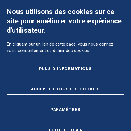
Nous utilisons des cookies sur ce
site pour améliorer votre expérience
Comment préparer mon hospitalisation ?
d'utilisateur.
En cliquant sur un lien de cette page, vous nous donnez
votre consentement de définir des cookies.
Foire aux Questions (FAQ)
PLUS D'INFORMATIONS
MENTIONS LÉGALES
ACCEPTER TOUS LES COOKIES
DONNÉES PERSONNELLES
PLAN DE SITE
PARAMÈTRES
REGISTRE D'ACCESSIBILITÉ
TOUT REFUSER