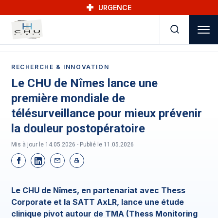
Skip to main navigation
Aller au contenu principal
Skip to search
URGENCE
RECHERCHE & INNOVATION
Le CHU de Nîmes lance une
première mondiale de
télésurveillance pour mieux prévenir
la douleur postopératoire
Mis à jour le 14.05.2026 - Publié le
11.05.2026
Le CHU de Nîmes, en partenariat avec Thess
Corporate et la SATT AxLR, lance une étude
clinique pivot autour de TMA (Thess Monitoring