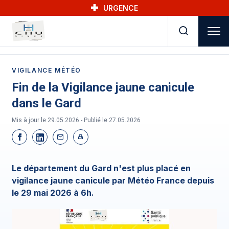
Skip to main navigation
Aller au contenu principal
Skip to search
URGENCE
VIGILANCE MÉTÉO
Fin de la Vigilance jaune canicule
dans le Gard
Mis à jour le 29.05.2026 - Publié le
27.05.2026
Le département du Gard n'est plus placé en
vigilance jaune canicule par Météo France depuis
le 29 mai 2026 à 6h
.