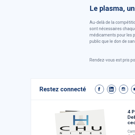
Le plasma, u
Au-delà de la compétiti
sont nécessaires chaque
médicaments pour les p
public que le don de sang
Rendez-vous est pris po
Restez connecté
4 P
De
ce
Camp