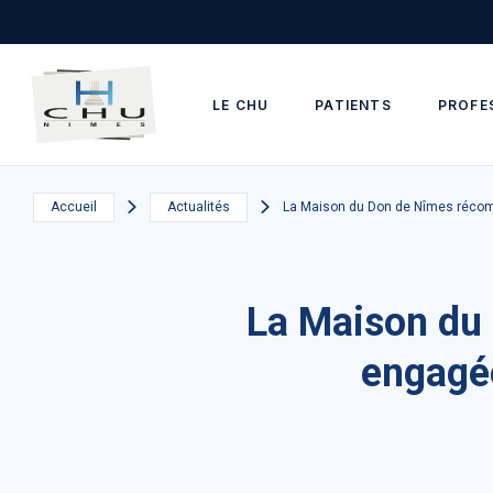
Skip to main navigation
Aller au contenu principal
Skip to search
LE CHU
PATIENTS
PROFE
Accueil
Actualités
La Maison du Don de Nîmes récomp
La Maison du 
engagée