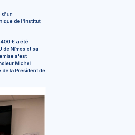
e d'un
ique de l'Institut
 400 € a été
HU de Nîmes et sa
remise s'est
nsieur Michel
e de la Président de