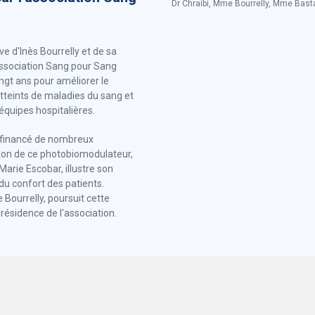
Dr Chraibi, Mme Bourrelly, Mme Bast
ive d'Inès Bourrelly et de sa
association Sang pour Sang
ngt ans pour améliorer le
atteints de maladies du sang et
 équipes hospitalières.
 a financé de nombreux
ion de ce photobiomodulateur,
Marie Escobar, illustre son
u confort des patients.
ce Bourrelly, poursuit cette
résidence de l'association.