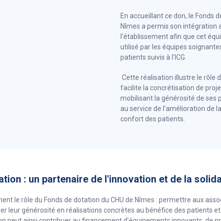
En accueillant ce don, le Fonds 
Nîmes a permis son intégration 
l'établissement afin que cet éq
utilisé par les équipes soignant
patients suivis à l'ICG.
Cette réalisation illustre le rôle
facilite la concrétisation de proj
mobilisant la générosité de ses 
au service de l'amélioration de la
confort des patients.
ion : un partenaire de l'innovation et de la solida
ement le rôle du Fonds de dotation du CHU de Nîmes : permettre aux assoc
r leur générosité en réalisations concrètes au bénéfice des patients e
on peut ainsi contribuer au financement d'équipements innovants, de p