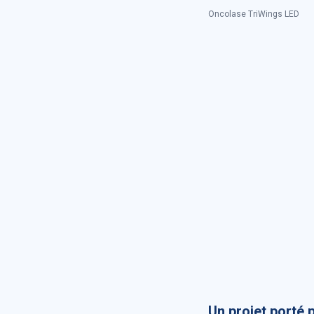
Oncolase TriWings LED
Un projet porté 