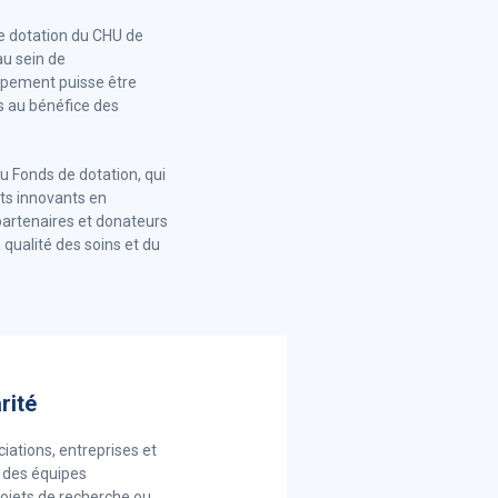
de dotation du CHU de
au sein de
uipement puisse être
es au bénéfice des
 du Fonds de dotation, qui
ets innovants en
partenaires et donateurs
 qualité des soins et du
rité
iations, entreprises et
t des équipes
rojets de recherche ou