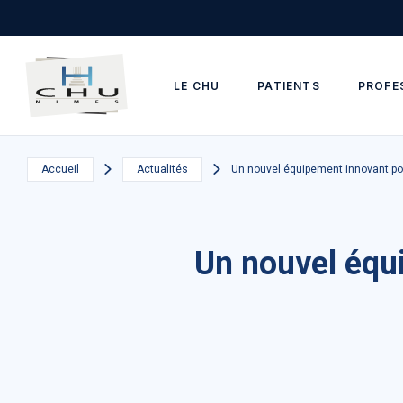
Skip to main navigation
Aller au contenu principal
Skip to search
LE CHU
PATIENTS
PROFE
Accueil
Actualités
Un nouvel équipement innovant pou
Un nouvel équi