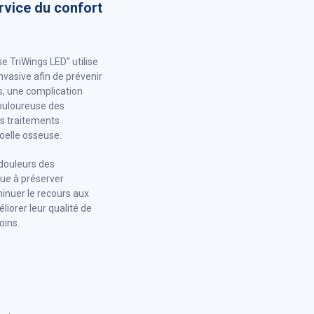
rvice du confort
 TriWings LED" utilise
vasive afin de prévenir
s, une complication
ouloureuse des
es traitements
oelle osseuse.
 douleurs des
bue à préserver
minuer le recours aux
liorer leur qualité de
oins.