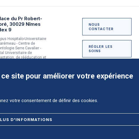
lace du Pr Robert-
bré, 30029 Nîmes
NOUS
dex 9
CONTACTER
us Hospitalo-Universitaire
arémeau - Centre de
RÉGLER LES
ntologie Serre Cavalier -
SOINS
tal Universitaire de
aptation, de rééducation et
dictologie du Grau-du-Roi
NOUS SOUTENIR
 ce site pour améliorer votre expérience
onnez votre consentement de définir des cookies.
Comment préparer mon
hospitalisation ?
LUS D'INFORMATIONS
PLAN DE SITE
REGISTRE D'ACCESSIBILITÉ