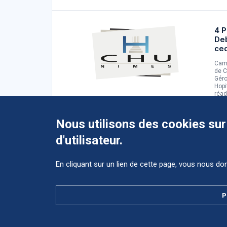
4 P
De
ce
Camp
de C
Géro
Hopi
réad
d'ad
Nous utilisons des cookies sur
d'utilisateur.
En cliquant sur un lien de cette page, vous nous d
Accéder au CHU et ses différents
ès
sites ?
ct
P
Accès
direct
MENTIONS LÉGALES
DONNÉES PERSONNELLES