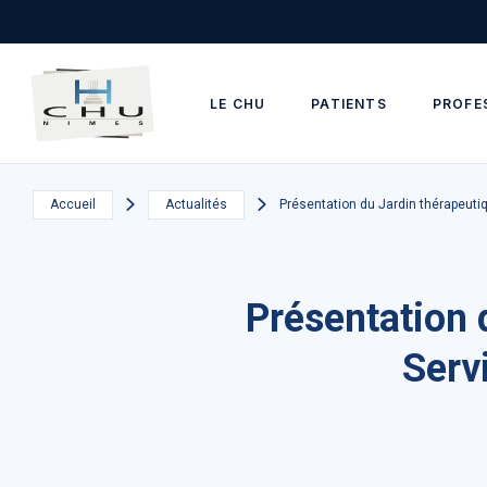
Skip to main navigation
Aller au contenu principal
Skip to search
LE CHU
PATIENTS
PROFE
Accueil
Actualités
Présentation du Jardin thérapeuti
Présentation 
Serv