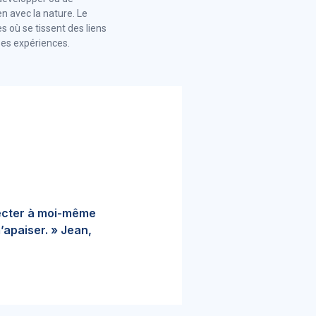
n avec la nature. Le
es où se tissent des liens
 ses expériences.
necter à moi-même
’apaiser. » Jean,