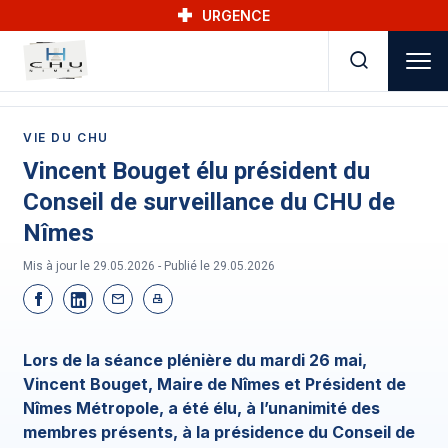
Skip to main navigation
Aller au contenu principal
Skip to search
URGENCE
VIE DU CHU
Vincent Bouget élu président du
Conseil de surveillance du CHU de
Nîmes
Mis à jour le 29.05.2026 - Publié le
29.05.2026
Lors de la séance plénière du mardi 26 mai,
Vincent Bouget, Maire de Nîmes et Président de
Nîmes Métropole, a été élu, à l’unanimité des
membres présents, à la présidence du Conseil de