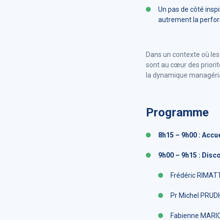
Un pas de côté inspi
autrement la perfor
Dans un contexte où les 
sont au cœur des priorité
la dynamique managéria
Programme
8h15 – 9h00 : Accue
9h00 – 9h15 : Disc
Frédéric RIMATT
Pr Michel PRUD
Fabienne MARION