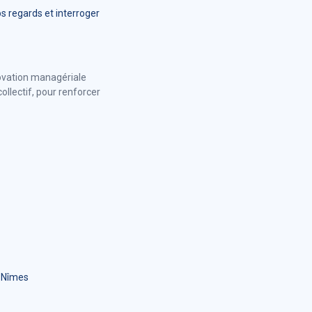
s regards et interroger
nnovation managériale
collectif, pour renforcer
 Nîmes