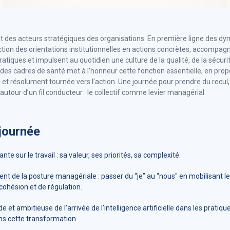
 des acteurs stratégiques des organisations. En première ligne des dyna
ion des orientations institutionnelles en actions concrètes, accompagn
ratiques et impulsent au quotidien une culture de la qualité, de la sécuri
l des cadres de santé met à l’honneur cette fonction essentielle, en pro
e et résolument tournée vers l’action. Une journée pour prendre du recul
 autour d’un fil conducteur : le collectif comme levier managérial.
 journée
nte sur le travail : sa valeur, ses priorités, sa complexité.
t de la posture managériale : passer du “je” au “nous" en mobilisant le
ohésion et de régulation.
e et ambitieuse de l’arrivée de l’intelligence artificielle dans les pratiq
s cette transformation.