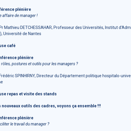
férence plénière
ne affaire de manager !
 Pr Mathieu DETCHESSAHAR, Professeur des Universités, Institut d’Admi
), Université de Nantes
use café
nférence plénière
 rôles, postures et outils pour les managers ?
 Frédéric SPINHIRNY, Directeur du Département politique hospitalo-unive
he
use repas et visite des stands
s nouveaux outils des cadres, voyons ça ensemble !!!
nférence plénière
iliter le travail du manager ?