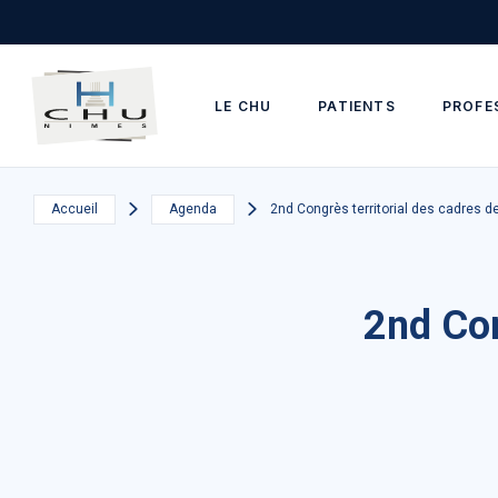
Skip to main navigation
Aller au contenu principal
Skip to search
LE CHU
PATIENTS
PROFE
Accueil
Agenda
2nd Congrès territorial des cadres d
2nd Con