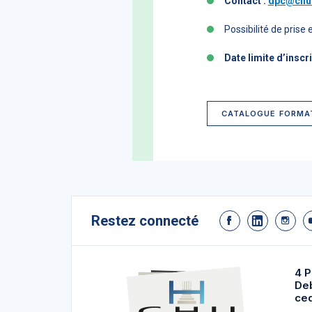
Contact :
dpc@chu-
Possibilité de pris
Date limite d’inscr
CATALOGUE FORMA
Restez connecté
4 P
De
ce