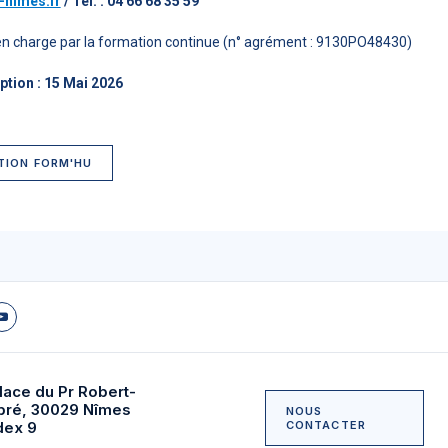
nimes.fr
/ Tél. : 04 66 68 35 59
e en charge par la formation continue (n° agrément : 9130PO48430)
iption : 15 Mai 2026
TION FORM'HU
lace du Pr Robert-
bré, 30029 Nîmes
NOUS
dex 9
CONTACTER