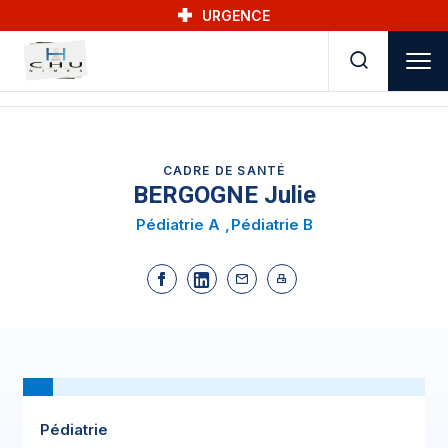
Skip to main navigation
Aller au contenu principal
Skip to search
URGENCE
CADRE DE SANTÉ
BERGOGNE Julie
Pédiatrie A
Pédiatrie B
Pédiatrie