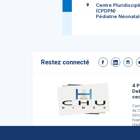
Centre Pluridiscipl
(CPDPN)
Pédiatrie Néonatal
Restez connecté
4 P
De
ce
Camp
de C
Géro
Hopi
réad
d'ad