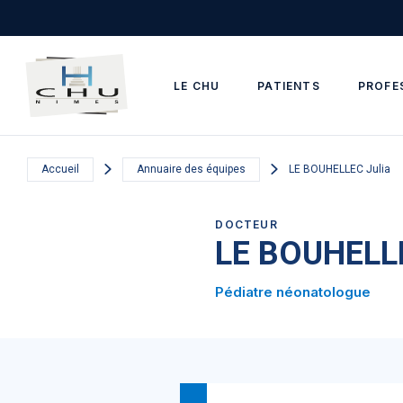
Skip to main navigation
Aller au contenu principal
Skip to search
LE CHU
PATIENTS
PROFE
Accueil
Annuaire des équipes
LE BOUHELLEC Julia
DOCTEUR
LE BOUHELLE
Pédiatre néonatologue