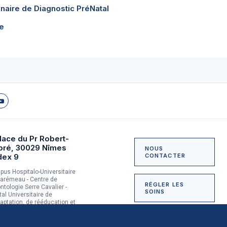
inaire de Diagnostic PréNatal
e
lace du Pr Robert-
bré, 30029 Nîmes
NOUS
dex 9
CONTACTER
us Hospitalo-Universitaire
arémeau - Centre de
RÉGLER LES
ntologie Serre Cavalier -
SOINS
tal Universitaire de
aptation, de rééducation et
dictologie du Grau-du-Roi
NOUS SOUTENIR