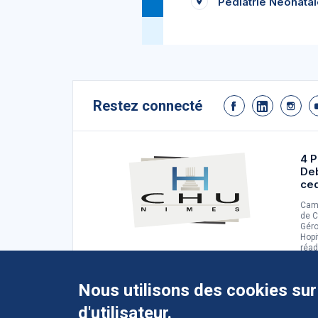
Pédiatrie Néonatal
Restez connecté
4 P
De
ce
Camp
de C
Géro
Hopi
réad
d'ad
Nous utilisons des cookies sur
d'utilisateur.