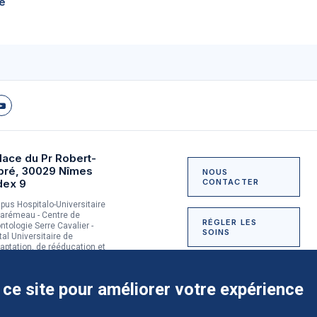
e
lace du Pr Robert-
bré, 30029 Nîmes
NOUS
dex 9
CONTACTER
us Hospitalo-Universitaire
arémeau - Centre de
RÉGLER LES
ntologie Serre Cavalier -
SOINS
tal Universitaire de
aptation, de rééducation et
dictologie du Grau-du-Roi
NOUS SOUTENIR
 ce site pour améliorer votre expérience