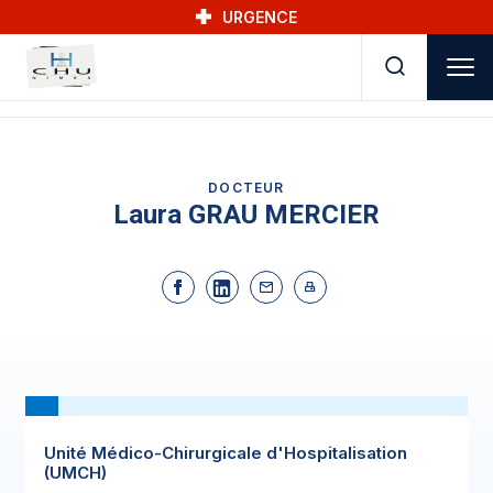
Skip to main navigation
Aller au contenu principal
Skip to search
URGENCE
DOCTEUR
Laura GRAU MERCIER
Unité Médico-Chirurgicale d'Hospitalisation
(UMCH)