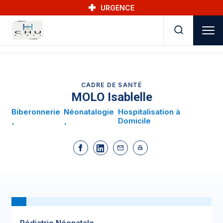
Skip to main navigation
Aller au contenu principal
Skip to search
URGENCE
CADRE DE SANTÉ
MOLO Isablelle
Biberonnerie
Néonatalogie
Hospitalisation à
Domicile
Pédiatrie Néonatale