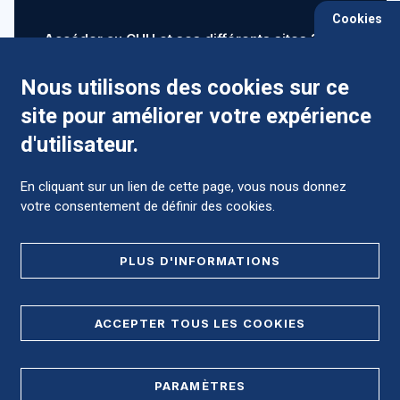
Cookies
Accéder au CHU et ses différents sites ?
Nous utilisons des cookies sur ce
site pour améliorer votre expérience
Comment préparer mon hospitalisation ?
d'utilisateur.
En cliquant sur un lien de cette page, vous nous donnez
votre consentement de définir des cookies.
Foire aux Questions (FAQ)
PLUS D'INFORMATIONS
MENTIONS LÉGALES
ACCEPTER TOUS LES COOKIES
DONNÉES PERSONNELLES
PARAMÈTRES
PLAN DE SITE