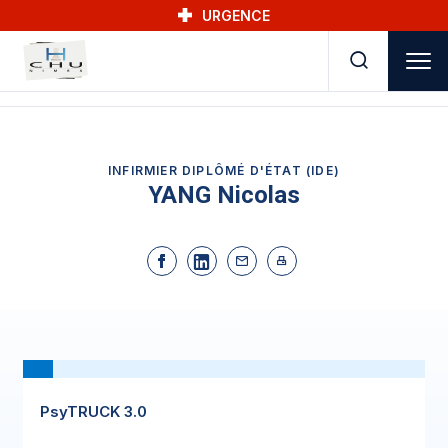
Skip to main navigation
Aller au contenu principal
Skip to search
URGENCE
INFIRMIER DIPLÔMÉ D'ÉTAT (IDE)
YANG Nicolas
PsyTRUCK 3.0