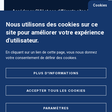
Cookies
Accéder au CHU et ses différents sites ?
Nous utilisons des cookies sur ce
site pour améliorer votre expérience
Comment préparer mon hospitalisation ?
d'utilisateur.
En cliquant sur un lien de cette page, vous nous donnez
votre consentement de définir des cookies.
Foire aux Questions (FAQ)
PLUS D'INFORMATIONS
MENTIONS LÉGALES
ACCEPTER TOUS LES COOKIES
DONNÉES PERSONNELLES
PARAMÈTRES
PLAN DE SITE