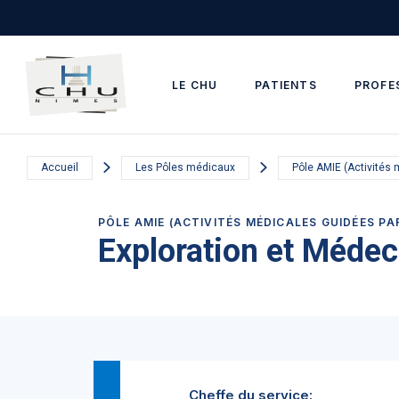
Skip to main navigation
Aller au contenu principal
Skip to search
LE CHU
PATIENTS
PROFE
Accueil
Les Pôles médicaux
Pôle AMIE (Activités 
PÔLE AMIE (ACTIVITÉS MÉDICALES GUIDÉES P
Exploration et Médec
Cheffe du service: