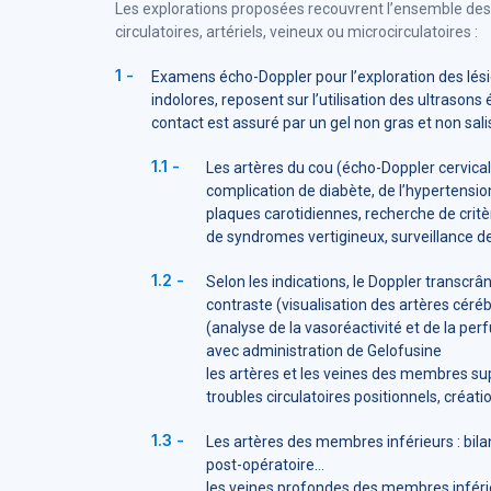
Les explorations proposées recouvrent l’ensemble des
circulatoires, artériels, veineux ou microcirculatoires :
Examens écho-Doppler pour l’exploration des lési
indolores, reposent sur l’utilisation des ultrasons
contact est assuré par un gel non gras et non sal
Les artères du cou (écho-Doppler cervical) 
complication de diabète, de l’hypertensio
plaques carotidiennes, recherche de critèr
de syndromes vertigineux, surveillance de
Selon les indications, le Doppler transcrâ
contraste (visualisation des artères céré
(analyse de la vasoréactivité et de la perf
avec administration de Gelofusine
les artères et les veines des membres su
troubles circulatoires positionnels, créati
Les artères des membres inférieurs : bila
post-opératoire…
les veines profondes des membres inférie