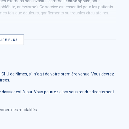
ise des examens non invasifs, comme
l’échodoppler
, pour
, phlébite, anévrisme). Ce service est essentiel pour les patients
s tels que douleurs, gonflements ou troubles circulatoires.
t adaptée, en lien avec les autres spécialités du CHU, afin de
.
LIRE PLUS
u CHU de Nîmes, s’il s’agit de votre première venue. Vous devrez
trées.
e dossier est à jour. Vous pourrez alors vous rendre directement
cisera les modalités.