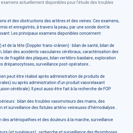
 examens actuellement disponibles pour l’étude des troubles
ons et des obstructions des artères et des veines. Ces examens,
 émis et enregistrés, à travers la peau, par une sonde dont le
issant. Les principaux examens disponibles concernent :
et de la tête (Doppler trans-crânien) : bilan de santé, bilan de
n, bilan des accidents vasculaires cérébraux, caractérisation des
e de fragilité des plaques, bilan vertébro-basilaire, exploration
s drépanocytoses, surveillance post-opératoire...
nien peut être réalisé après administration de produits de
brales) ou après administration d’un produit vasorelaxant
usion cérébrale). Il peut aussi être fait à la recherche de FOP
périeurs : bilan des troubles vasomoteurs des mains, des
on et surveillance des fistules artério-veineuses d’hémodialyse...
n des artériopathies et des douleurs à la marche, surveillance
urs (et supérieurs) : recherche et surveillance des thromboses