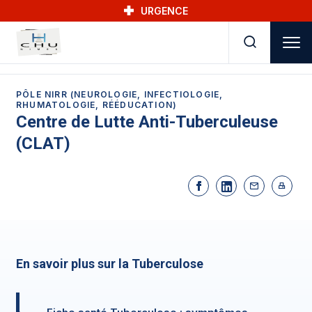
Skip to main navigation
Aller au contenu principal
Skip to search
URGENCE
PÔLE NIRR (NEUROLOGIE, INFECTIOLOGIE,
RHUMATOLOGIE, RÉÉDUCATION)
Centre de Lutte Anti-Tuberculeuse
(CLAT)
En savoir plus sur la Tuberculose