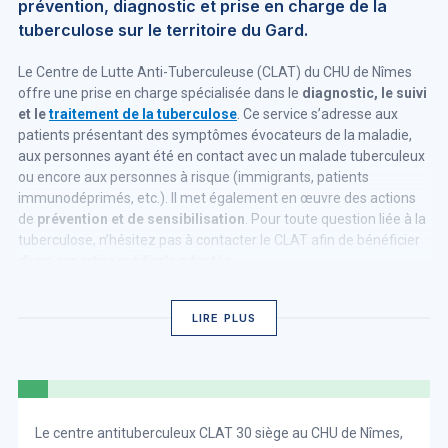
prévention, diagnostic et prise en charge de la
tuberculose sur le territoire du Gard.
Le Centre de Lutte Anti-Tuberculeuse (CLAT) du CHU de Nîmes
offre une prise en charge spécialisée dans le
diagnostic, le suivi
et le
traitement de la tuberculose
. Ce service s’adresse aux
patients présentant des symptômes évocateurs de la maladie,
aux personnes ayant été en contact avec un malade tuberculeux
ou encore aux personnes à risque (immigrants, patients
immunodéprimés, etc.). Il met également en œuvre des actions
de
prévention et de sensibilisation
. Pour toute question liée à la
tuberculose, n’hésitez pas à contacter le CLAT afin de bénéficier
d'une expertise médicale adaptée.
LIRE PLUS
Le centre antituberculeux CLAT 30 siège au CHU de Nîmes,