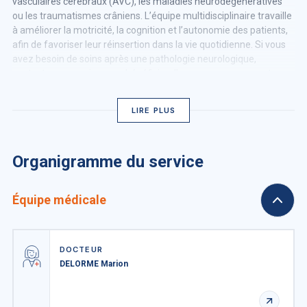
vasculaires cérébraux (AVC), les maladies neurodégénératives
ou les traumatismes crâniens. L’équipe multidisciplinaire travaille
à améliorer la motricité, la cognition et l’autonomie des patients,
afin de favoriser leur réinsertion dans la vie quotidienne. Si vous
avez besoin de soins après une pathologie neurologique,
contactez ce service pour bénéficier d’un accompagnement
adapté et optimal selon votre état de santé.
LIRE PLUS
Organigramme du service
Équipe médicale
DOCTEUR
DELORME Marion