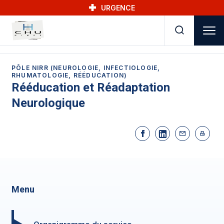
Skip to main navigation
Aller au contenu principal
Skip to search
URGENCE
PÔLE NIRR (NEUROLOGIE, INFECTIOLOGIE,
RHUMATOLOGIE, RÉÉDUCATION)
Rééducation et Réadaptation
Neurologique
Menu