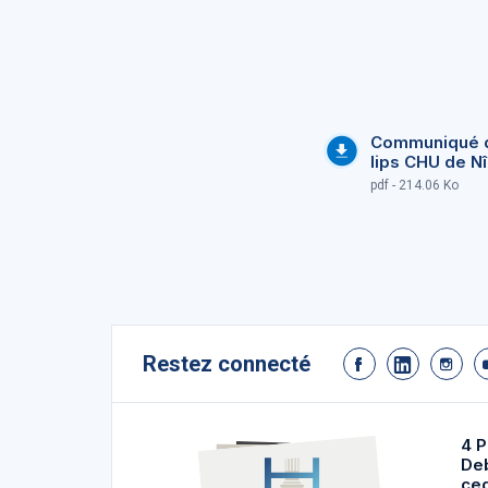
Communiqué de
lips CHU de N
pdf - 214.06 Ko
Restez connecté
4 P
De
ce