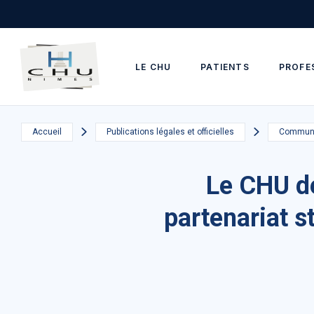
Skip to main navigation
Aller au contenu principal
Skip to search
LE CHU
PATIENTS
PROFE
Accueil
Publications légales et officielles
Communi
Le CHU de
partenariat s