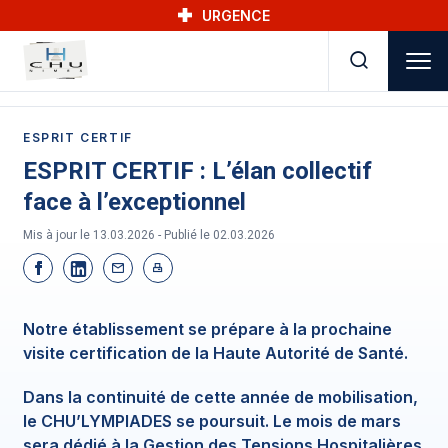
Skip to main navigation
Aller au contenu principal
Skip to search
URGENCE
ESPRIT CERTIF
ESPRIT CERTIF : L’élan collectif
face à l’exceptionnel
Mis à jour le 13.03.2026 - Publié le
02.03.2026
Notre établissement se prépare à la prochaine
visite certification de la Haute Autorité de Santé.
Dans la continuité de cette année de mobilisation,
le CHU’LYMPIADES se poursuit. Le mois de mars
sera dédié à la Gestion des Tensions Hospitalières