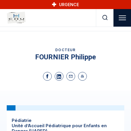
Skip to main navigation
Aller au contenu principal
Skip to search
URGENCE
DOCTEUR
FOURNIER Philippe
Pédiatrie
Unité d’Accueil Pédiatrique pour Enfants en
Danger (UAPED)