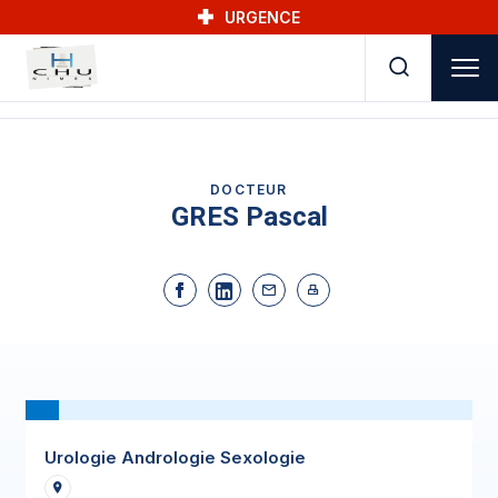
Skip to main navigation
Aller au contenu principal
Skip to search
URGENCE
DOCTEUR
GRES Pascal
Urologie Andrologie Sexologie