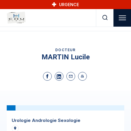
Skip to main navigation
Aller au contenu principal
Skip to search
URGENCE
DOCTEUR
MARTIN Lucile
Urologie Andrologie Sexologie