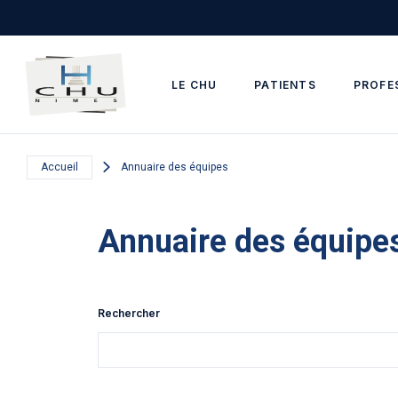
Skip to main navigation
Aller au contenu principal
Skip to search
LE CHU
PATIENTS
PROFE
Accueil
Annuaire des équipes
Annuaire des équipe
Rechercher