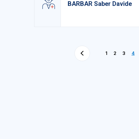
BARBAR Saber Davide
1
2
3
4