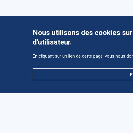
Nous utilisons des cookies sur
d'utilisateur.
En cliquant sur un lien de cette page, vous nous d
ès
ct
P
Accès
direct
ces