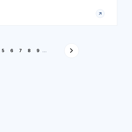
5
6
7
8
9
…