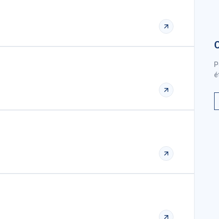
C
P
é